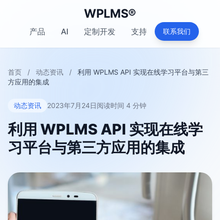
WPLMS®
产品
AI
定制开发
支持
联系我们
首页
/
动态资讯
/
利用 WPLMS API 实现在线学习平台与第三
方应用的集成
动态资讯
2023年7月24日
阅读时间 4 分钟
利用 WPLMS API 实现在线学
习平台与第三方应用的集成