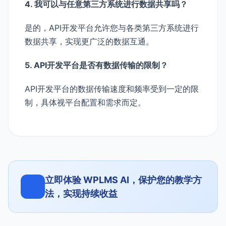
4. 我可以与任意第三方系统进行数据共享吗？
是的，API开发平台允许您与各类第三方系统进行
数据共享，实现更广泛的数据互通。
5. API开发平台是否有数据传输的限制？
API开发平台的数据传输速度和频率受到一定的限
制，具体视平台配置和需求而定。
立即体验 WPLMS AI，保护您的教学方
法，实现持续收益