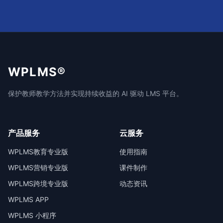
WPLMS®
保护教师教学方法并实现持续收益的 AI 驱动 LMS 平台。
产品服务
云服务
WPLMS教育专业版
使用指南
WPLMS营销专业版
课件制作
WPLMS跨境专业版
动态资讯
WPLMS APP
WPLMS 小程序